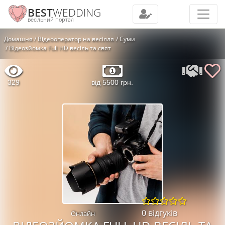
BEST
WEDDING
весільний портал
Домашня
Відеооператор на весілля
Суми
Відеозйомка Full HD весіль та свят
329
від 5500 грн.
0 відгуків
Онлайн