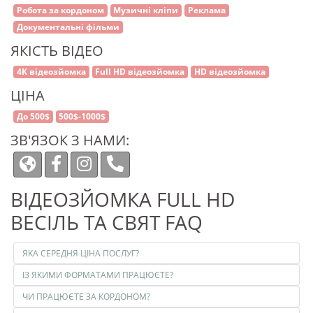
Робота за кордоном
Музичні кліпи
Реклама
Документальні фільми
ЯКІСТЬ ВІДЕО
4K відеозйомка
Full HD відеозйомка
HD відеозйомка
ЦІНА
До 500$
500$-1000$
ЗВ'ЯЗОК З НАМИ:
ВІДЕОЗЙОМКА FULL HD
ВЕСІЛЬ ТА СВЯТ FAQ
ЯКА СЕРЕДНЯ ЦІНА ПОСЛУГ?
ІЗ ЯКИМИ ФОРМАТАМИ ПРАЦЮЄТЕ?
ЧИ ПРАЦЮЄТЕ ЗА КОРДОНОМ?