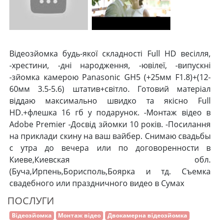
Відеозйомка будь-якої складності Full HD весілля,
-хрестини, -дні народження, -ювілеї, -випускні
-зйомка камерою Panasonic GH5 (+25мм F1.8)+(12-
60мм 3.5-5.6) штатив+світло. Готовий матеріал
віддаю максимально швидко та якісно Full
HD.+флешка 16 гб у подарунок. -Монтаж відео в
Adobe Premier -Досвід зйомки 10 років. -Посилання
на приклади скину на ваш вайбер. Снимаю свадьбы
с утра до вечера или по договоренности в
Киеве,Киевская обл.
(Буча,Ирпень,Борисполь,Боярка и тд. Съемка
свадебного или праздничного видео в Сумах
ПОСЛУГИ
Відеозйомка
Монтаж відео
Двокамерна відеозйомка