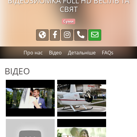
ВІДЕОЗЙОМКА FULL HD ВЕСІЛЬ ТА
СВЯТ
Суми
Про нас
Відео
Детальніше
FAQs
ВІДЕО