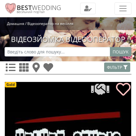
BEST
WEDDING
весільний портал
Домашня
Відеооператор на весілля
ВІДЕОЗЙОМКА ВІДЕООПЕРАТОР
ПОШУК
ФІЛЬТР
Gold