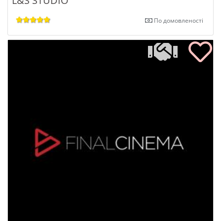
L&S STUDIO
По домовленості