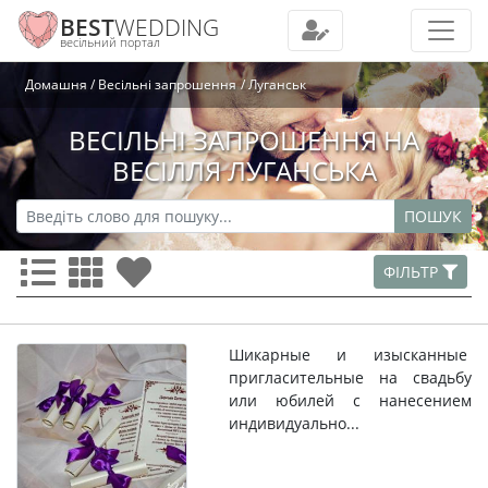
BEST
WEDDING
весільний портал
Домашня
Весільні запрошення
Луганськ
ВЕСІЛЬНІ ЗАПРОШЕННЯ НА
ВЕСІЛЛЯ ЛУГАНСЬКА
ПОШУК
ФІЛЬТР
Шикарные и изысканные
пригласительные на свадьбу
или юбилей с нанесением
индивидуально...