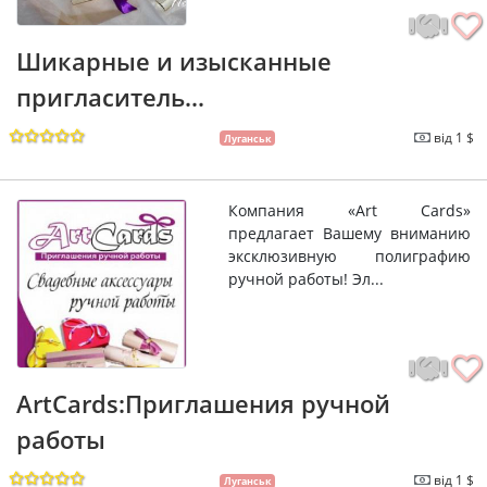
Шикарные и изысканные
пригласитель...
від 1 $
Луганськ
Компания «Art Cards»
предлагает Вашему вниманию
эксклюзивную полиграфию
ручной работы! Эл...
ArtCards:Приглашения ручной
работы
від 1 $
Луганськ