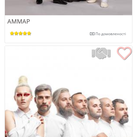
АММАР
По домовленості