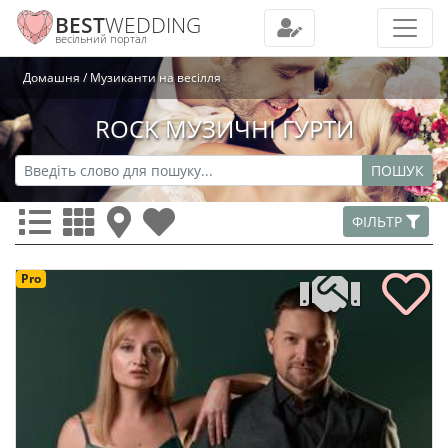
BEST
WEDDING
весільний портал
Домашня
Музиканти на весілля
ROCK МУЗИЧНІ ГУРТИ
ПОШУК
ФІЛЬТР
Pro