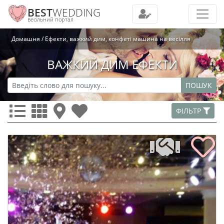
BEST
WEDDING
весільний портал
Домашня
Ефекти, важкий дим, конфеті машина на весілля
ВАЖКИЙ ДИМ ЕФЕКТИ
ПОШУК
ФІЛЬТР