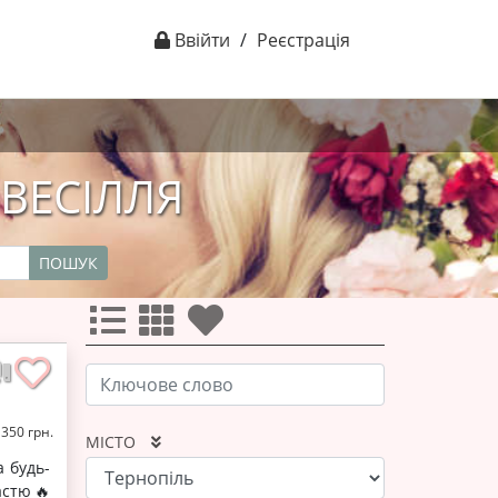
Ввійти
/
Реєстрація
 ВЕСІЛЛЯ
ПОШУК
 350 грн.
МІСТО
 будь-
астю🔥