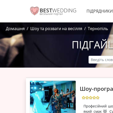
BEST
WEDDING
ПІДРЯДНИК
весільний портал
Домашня
Шоу та розваги на весілля
Тернопіль
ПІДГАЙЦ
Шоу-програм
Професійний шо
який смак 😻 Су