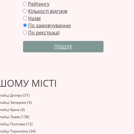
Рейтингу
Кількості відгуків
Назві
По замовчуванню
По реєстрації
ПОШУК
АШОМУ МІСТІ
гайці Дніпро (31)
гайці Запоріжя (3)
гайці Крим (4)
гайці Львів (138)
гайці Полтава (12)
гайці Тернопіль (34)