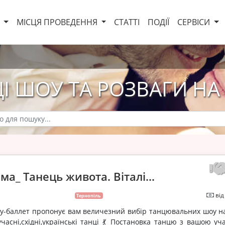
И
МІСЦЯ ПРОВЕДЕННЯ
СТАТТІ
ПОДІЇ
СЕРВІСИ
І ШОУ ТА РОЗВАГИ НА
а_ Танець живота. Віталі...
від
Тернопіль
у-баллет пропонує вам величезний вибір танцювальних шоу на
часні,східні,українські танці 💃 Постановка танцю з вашою уч