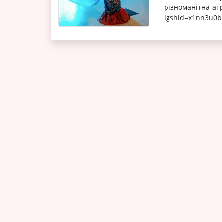
різноманітна атр
igshid=x1nn3u0bt