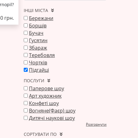
rnopil?
ІНШІ МІСТА
50 грн.
Бережани
Борщів
Бучач
Гусятин
Збараж
Теребовля
Чортків
Підгайці
ПОСЛУГИ
Паперове шоу
Арт художник
Конфеті шоу
Вогняне(Фаєр) шоу
Дитячі наукові шоу
Розгорнути
СОРТУВАТИ ПО