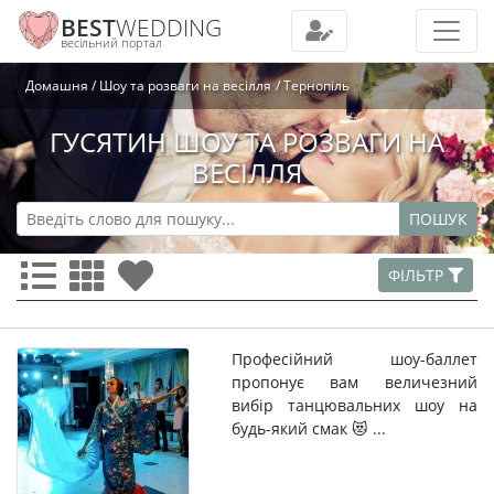
BEST
WEDDING
весільний портал
Домашня
Шоу та розваги на весілля
Тернопіль
ГУСЯТИН ШОУ ТА РОЗВАГИ НА
ВЕСІЛЛЯ
ПОШУК
ФІЛЬТР
Професійний шоу-баллет
пропонує вам величезний
вибір танцювальних шоу на
будь-який смак 😻 ...