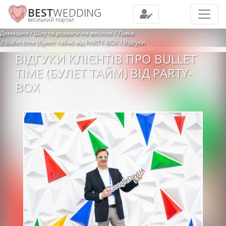
BEST
WEDDING
весільний портал
Домашня
Шоу та розваги на весілля
Львів
Bullet time (булет тайм) від PARTY-BOX
Відгуки
ВІДГУКИ КЛІЄНТІВ ПРО BULLET
TIME (БУЛЕТ ТАЙМ) ВІД PARTY-
BOX