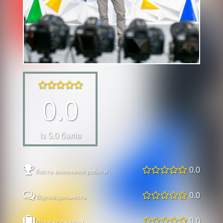
0.0
із 5.0 балів
0.0
Якість виконаної роботи
0.0
Відповідальність
0.0
Професіоналізм