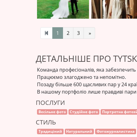
1
2
3
»
ДЕТАЛЬНІШЕ ПРО TYTSK
Команда професіоналів, яка забезпечить 
Працюємо злагоджено та непомітно.
Позаду більше 600 щасливих пар у 24 краї
В нашому портфоліо лише правдиві пари т
ПОСЛУГИ
Весільне фото
Студійне фото
Портретна фотоз
СТИЛЬ
Традиціний
Натуральний
Фотожурналистика