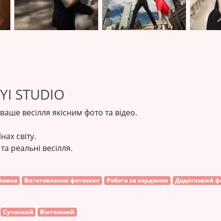
YI STUDIO
ваше весілля якісним фото та відео.
нах світу.
а реальні весілля.
йомка
Виготовлення фотокниг
Робота за кордоном
Додатковий ф
Сучасний
Вінтажний