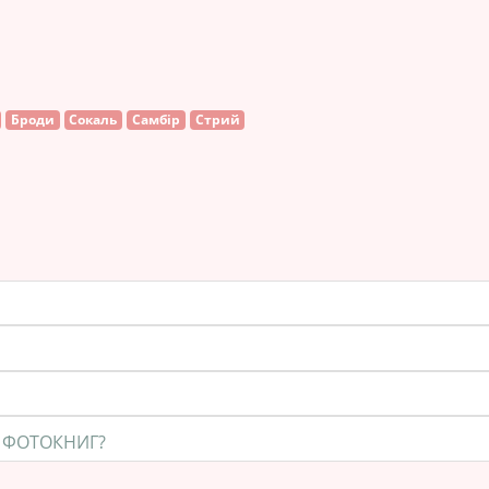
Броди
Сокаль
Самбір
Стрий
 ФОТОКНИГ?