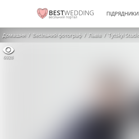
BEST
WEDDING
ПІДРЯДНИК
весільний портал
Домашня
Весільний фотограф
Львів
Tytskyi Studi
6928