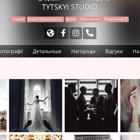
TYTSKYI STUDIO
Львів
Івано-Франківськ
Київ
Тернопіль
Водогінна 2
отографії
Детальніше
Нагороди
Відгуки
На