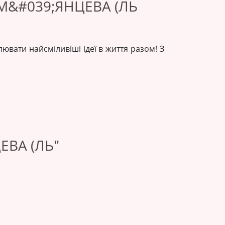
М&#039;ЯНЦЕВА (ЛЬ
лювати найсміливіші ідеї в життя разом! З
ЕВА (ЛЬ"