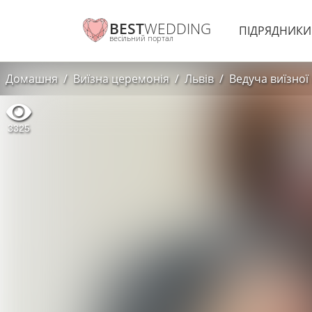
BEST
WEDDING
ПІДРЯДНИК
весільний портал
Домашня
Виїзна церемонія
Львів
Ведуча виїзної
3325