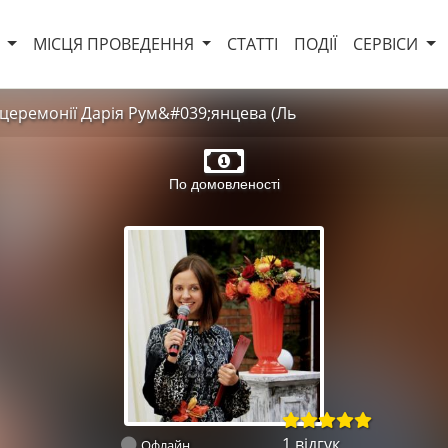
И
МІСЦЯ ПРОВЕДЕННЯ
СТАТТІ
ПОДІЇ
СЕРВІСИ
 церемонії Дарія Рум&#039;янцева (Ль
По домовленості
1 відгук
Офлайн