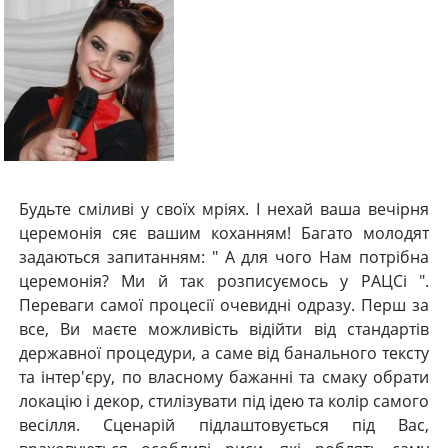
Будьте сміливі у своїх мріях. І нехай ваша вечірня
церемонія сяє вашим коханням! Багато молодят
задаються запитанням: " А для чого Нам потрібна
церемонія? Ми й так розписуємось у РАЦСі ".
Переваги самої процесії очевидні одразу. Перш за
все, Ви маєте можливість відійти від стандартів
державної процедури, а саме від банального тексту
та інтер'єру, по власному бажанні та смаку обрати
локацію і декор, стилізувати під ідею та колір самого
весілля. Сценарій підлаштовується під Вас,