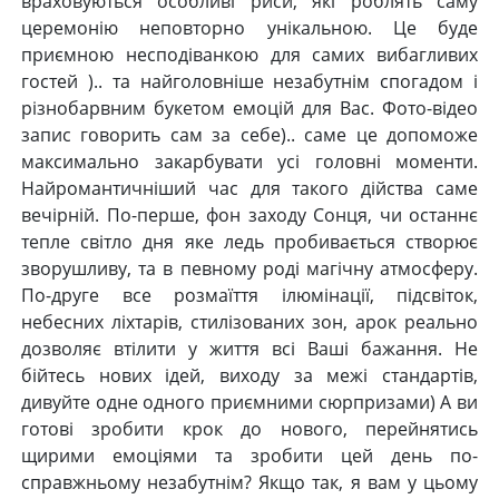
враховуються особливі риси, які роблять саму
церемонію неповторно унікальною. Це буде
приємною несподіванкою для самих вибагливих
гостей ).. та найголовніше незабутнім спогадом і
різнобарвним букетом емоцій для Вас. Фото-відео
запис говорить сам за себе).. саме це допоможе
максимально закарбувати усі головні моменти.
Найромантичніший час для такого дійства саме
вечірній. По-перше, фон заходу Сонця, чи останнє
тепле світло дня яке ледь пробивається створює
зворушливу, та в певному роді магічну атмосферу.
По-друге все розмаїття ілюмінації, підсвіток,
небесних ліхтарів, стилізованих зон, арок реально
дозволяє втілити у життя всі Ваші бажання. Не
бійтесь нових ідей, виходу за межі стандартів,
дивуйте одне одного приємними сюрпризами) А ви
готові зробити крок до нового, перейнятись
щирими емоціями та зробити цей день по-
справжньому незабутнім? Якщо так, я вам у цьому