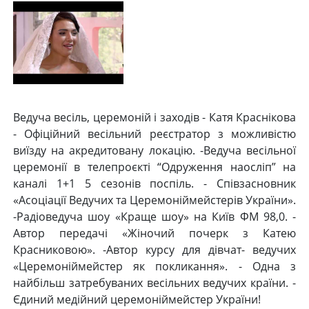
Ведуча весіль, церемоній і заходів - Катя Краснікова
- Офіційний весільний реєстратор з можливістю
виїзду на акредитовану локацію. -Ведуча весільної
церемонії в телепроєкті “Одруження наосліп” на
каналі 1+1 5 сезонів поспіль. - Співзасновник
«Асоціації Ведучих та Церемоніймейстерів України».
-Радіоведуча шоу «Краще шоу» на Київ ФМ 98,0. -
Автор передачі «Жіночий почерк з Катею
Красниковою». -Автор курсу для дівчат- ведучих
«Церемоніймейстер як покликання». - Одна з
найбільш затребуваних весільних ведучих країни. -
Єдиний медійний церемоніймейстер України!