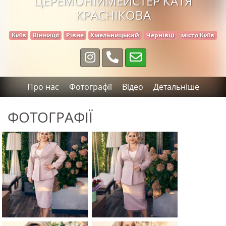
ЦЕРЕМОНІЙМЕЙСТЕР КАТЯ
КРАСНІКОВА
Київ
Вінниця
Рівне
Хмельницький
Чернівці
місто Київ
Про нас
Фотографії
Відео
Детальніше
ФОТОГРАФІЇ