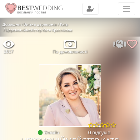
BEST
WEDDING
весільний портал
Домашня
Виїзна церемонія
Київ
Церемоніймейстер Катя Краснікова
1817
По домовленості
0 відгуків
Онлайн