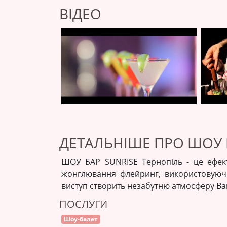
ВІДЕО
ДЕТАЛЬНІШЕ ПРО ШОУ 
ШОУ БАР SUNRISE Тернопіль - це ефек
жонглювання флейринг, використовуючи
виступ створить незабутню атмосферу Ва
ПОСЛУГИ
Шоу-балет