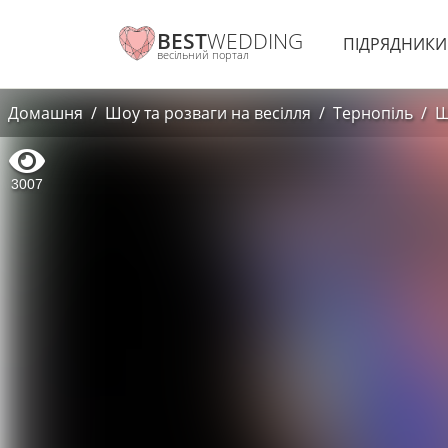
BEST
WEDDING
ПІДРЯДНИК
весільний портал
Домашня
Шоу та розваги на весілля
Тернопіль
Ш
3007