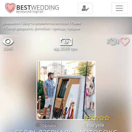
BEST
WEDDING
весільний портал
Домашня
Шоу та розваги на весілля
Львів
Селфі-дзеркало, фотобокс -оренда, продаж
1945
від 2500 грн.
0 відгуків
Офлайн