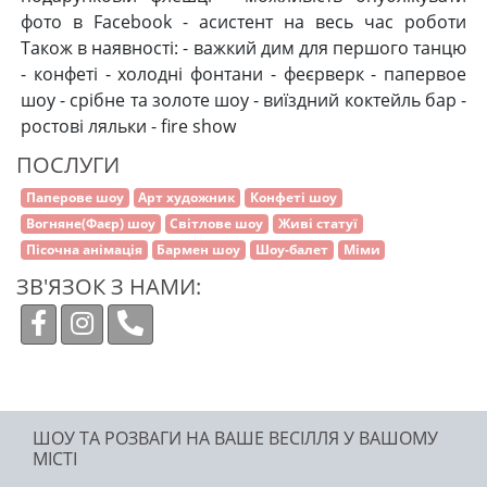
фото в Facebook - асистент на весь час роботи
Також в наявності: - важкий дим для першого танцю
- конфеті - холодні фонтани - феєрверк - папервое
шоу - срібне та золоте шоу - виїздний коктейль бар -
ростові ляльки - fire show
ПОСЛУГИ
Паперове шоу
Арт художник
Конфеті шоу
Вогняне(Фаєр) шоу
Світлове шоу
Живі статуї
Пісочна анімація
Бармен шоу
Шоу-балет
Міми
ЗВ'ЯЗОК З НАМИ:
ШОУ ТА РОЗВАГИ НА ВАШЕ ВЕСІЛЛЯ У ВАШОМУ
МІСТІ