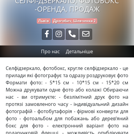
СЕЛФІ-ДЗЕРКАЛО, ФОТОБОКС
-ОРЕНДА, ПРОДАЖ
Львів
Дрогобич, Шевченка 2
Про нас
Детальніше
Селфідзеркало, фотобокс, кругле селфідзеркало - це
прилади які фотографує та одразу роздруковує фото
Формати фото: - 5*15 см - 10*15 см - 15*20 см
Можна друкувати одне фото або колажі Обираючи
нас - ви отримуєте: - безлімітний друк фото на
протязі замовленого часу - індивідуальний дизайн
фотографій - фотобутафорія - фірмові конверти для
фото - фотоальбом для побажань або дерев’яний
бокс для фото - електронний варіант фото на
подарунковій флешці - можливість опублікувати