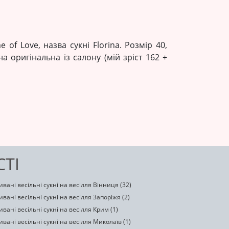
e of Love, назва сукні Florina. Розмір 40,
 оригінальна із салону (мій зріст 162 +
СТІ
вані весільні сукні на весілля Вінниця (32)
вані весільні сукні на весілля Запоріжя (2)
вані весільні сукні на весілля Крим (1)
вані весільні сукні на весілля Миколаїв (1)