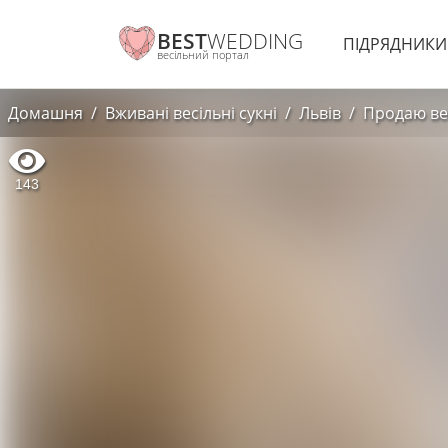
BEST
WEDDING
ПІДРЯДНИК
весільний портал
Домашня
Вживані весільні сукні
Львів
Продаю ве
143