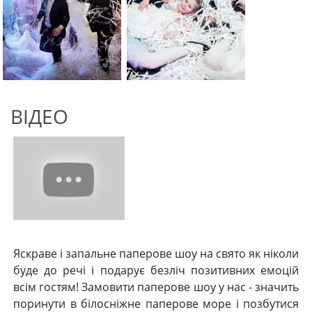
ВІДЕО
Яскраве і запальне паперове шоу на свято як ніколи
буде до речі і подарує безліч позитивних емоцій
всім гостям! Замовити паперове шоу у нас - значить
поринути в білосніжне паперове море і позбутися