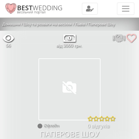
BEST
WEDDING
весільний портал
Домашня
Шоу та розваги на весілля
Львів
Паперове Шоу
56
від 3000 грн.
0 відгуків
Офлайн
ПАПЕРОВЕ ШОУ