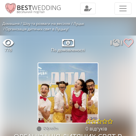
BEST
WEDDING
весільний портал
Домашня
Шоу та розваги на весілля
Луцьк
Організація дитячих свят в Луцьку!
778
По домовленості
0 відгуків
Офлайн