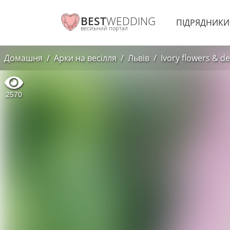
BEST
WEDDING
ПІДРЯДНИК
весільний портал
Домашня
Арки на весілля
Львів
Ivory flowers & d
2570