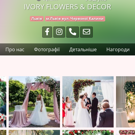
IVORY FLOWERS & DECOR
Львів
м.Львів вул. Червоної Калини
Про нас
Фотографії
Детальніше
Нагороди