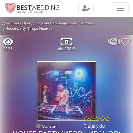
BEST
WEDDING
весільний портал
Домашня
Оренда звукового обладнання
Полтава
House-party (Игорь Иванов)
2171
від 200 $
0 відгуків
Офлайн