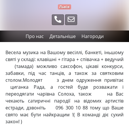
Львів
Про нас
Детальніше
Нагороди
Весела музика на Вашому весіллі, банкеті, іньшому
святі у складі: клавішні + гітара + співачка + ведучий
(тамада) можливо саксофон, цікаві конкурси,
забавки, під час танців, а також за святковим
столом.Молодят з днем одруження привітає
циганка Рада, а гостей буде розважати і
переодягати чарівна Солоха, також на Вас
чекають сатиричні пародії на відомих артистів
естради, дзвоніть 096 300 10 88 тому що Ваше
свято має бути найкращим !( В команді діє сухий
закон! )