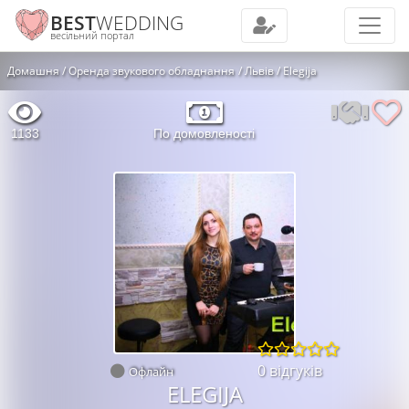
BEST
WEDDING
весільний портал
Домашня
Оренда звукового обладнання
Львів
Elegija
1133
По домовленості
0 відгуків
Офлайн
ELEGIJA