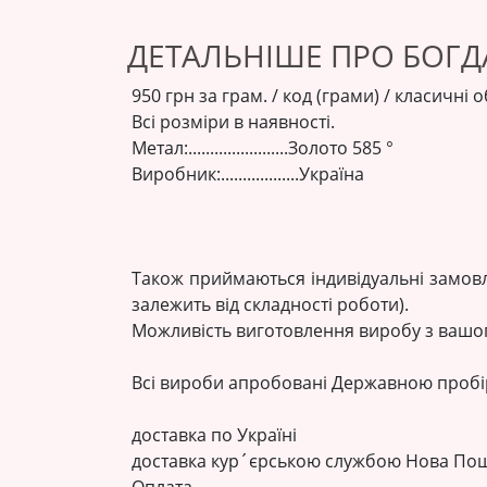
ДЕТАЛЬНІШЕ ПРО БОГ
950 грн за грам. / код (грами) / класичні
Всі розміри в наявності.
Метал:.......................Золото 585 °
Виробник:..................Україна
Також приймаються індивідуальні замовл
залежить від складності роботи).
Можливість виготовлення виробу з вашог
Всі вироби апробовані Державною проб
доставка по Україні
доставка кур´єрською службою Нова Пош