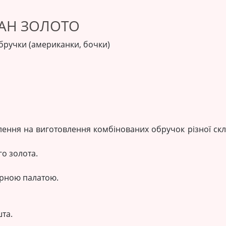
ДАН ЗОЛОТО
 обручки (американки, бочки)
ення на виготовлення комбінованих обручок різної склад
о золота.
ірною палатою.
та.