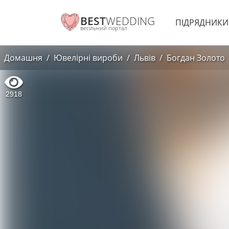
BEST
WEDDING
ПІДРЯДНИК
весільний портал
Домашня
Ювелірні вироби
Львів
Богдан Золото
2918