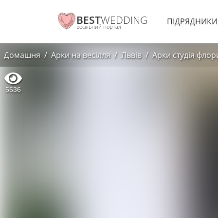
BEST
WEDDING
ПІДРЯДНИК
весільний портал
Домашня
Арки на весілля
Львів
Арки студія флор
5636