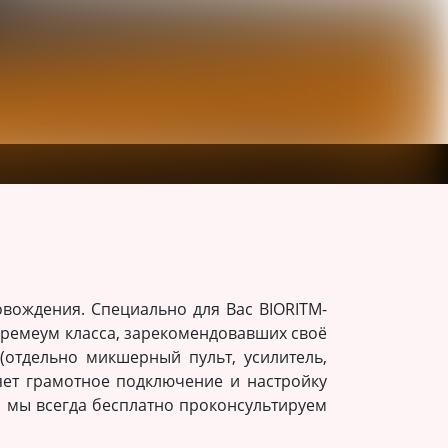
овождения. Специально для Вас BIORITM-
премеум класса, зарекомендовавших своё
 (отдельно микшерный пульт, усилитель,
яет грамотное подключение и настройку
я мы всегда бесплатно проконсультируем