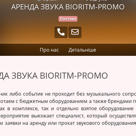
АРЕНДА ЗВУКА BIORITM-PROMO
Полтава
Про нас
Детальніше
ДА ЗВУКА BIORITM-PROMO
ник либо событие не проходит без музыкального сопр
ботаем с бюджетным оборудованием а также брендами 
ак в комплексе, так и отдельно взятое оборудование
мероприятие выезжает специалист, который осуществл
 заявки на аренду или прокат звукового оборудовани