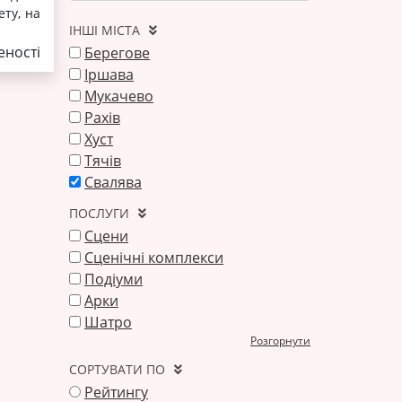
ету, на
ІНШІ МІСТА
ності
Берегове‎
Іршава
Мукачево
Рахів
Хуст
Тячів
Свалява
ПОСЛУГИ
Сцени
Сценічні комплекси
Подіуми
Арки
Шатро
Розгорнути
СОРТУВАТИ ПО
Рейтингу