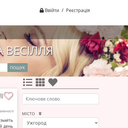
Ввійти
/
Реєстрація
 ВЕСІЛЛЯ
ПОШУК
леності
МІСТО
зьміть
ій день