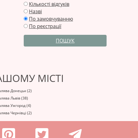
Кількості відгуків
Назві
По замовчуванню
По реєстрації
ПОШУК
АШОМУ МІСТІ
алява Донецьк (2)
лява Львів (38)
лява Ужгород (4)
лява Чернівці (2)