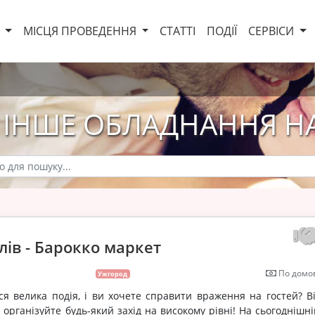
И
МІСЦЯ ПРОВЕДЕННЯ
СТАТТІ
ПОДІЇ
СЕРВІСИ
 ІНШЕ ОБЛАДНАННЯ НА
лів - Барокко маркет
По домов
Ужгород
ся велика подія, і ви хочете справити враження на гостей? Ві
 організуйте будь-який захід на високому рівні! На сьогоднішн