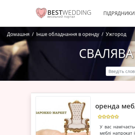
BEST
WEDDING
ПІДРЯДНИК
весільний портал
Домашня
Інше обладнання в оренду
Ужгород
СВАЛЯВА
оренда меб
У вас намічаєть
меблі напрокат і