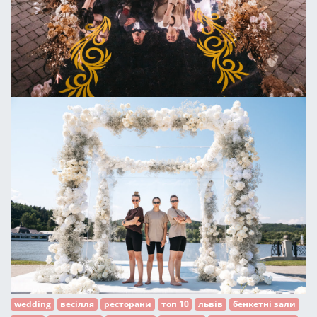
wedding
весілля
ресторани
топ 10
львів
бенкетні зали