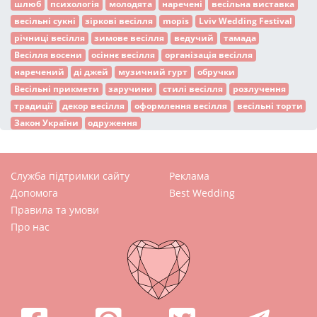
шлюб
психологія
молодята
наречені
весільна виставка
весільні сукні
зіркові весілля
mopis
Lviv Wedding Festival
річниці весілля
зимове весілля
ведучий
тамада
Весілля восени
осіннє весілля
організація весілля
наречений
ді джей
музичний гурт
обручки
Весільні прикмети
заручини
стилі весілля
розлучення
традиції
декор весілля
оформлення весілля
весільні торти
Закон України
одруження
Служба підтримки сайту
Реклама
Допомога
Best Wedding
Правила та умови
Про нас