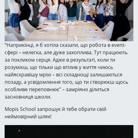
“Наприкінці, я б хотіла сказати, що робота в event-
сфері – нелегка, але дуже захоплива. Тут працюють
за покликом серця. Адже в результаті, коли ти
розумієш, що тільки що втілив у життя чиюсь
найяскравішу мрію – всі складнощі залишаються
позаду, а усвідомлення того, що ти створюєш щось
особливе переповнює” – замріяно ділиться
засновниця школи.
Mopis School запрошує й тебе обрати свій
неймовірний шлях!