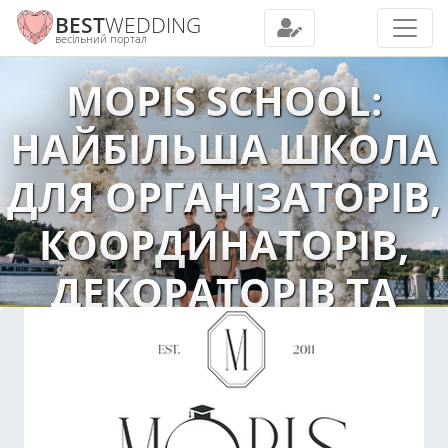
BEST
WEDDING
весільний портал
MOPIS SCHOOL:
НАЙБІЛЬША ШКОЛА
ДЛЯ ОРГАНІЗАТОРІВ,
КООРДИНАТОРІВ,
ДЕКОРАТОРІВ ТА
ФЛОРИСТІВ НА
ЗАХІДНІЙ УКРАЇНІ
2021-08-30