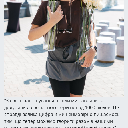
“За весь час існування школи ми навчили та
долучили до весільної сфери понад 1000 людей. Це
справді велика цифра й ми неймовірно пишаємось
тим, що тепер можемо творити разом з нашими
учнями, які стали справжніми профі своєї справи” –