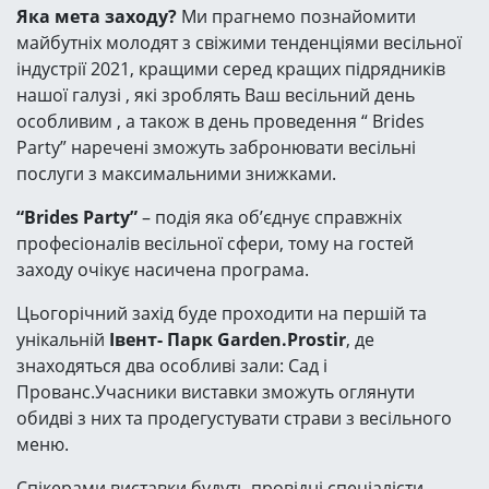
Яка мета заходу?
Ми прагнемо познайомити
майбутніх молодят з свіжими тенденціями весільної
індустрії 2021, кращими серед кращих підрядників
нашої галузі , які зроблять Ваш весільний день
особливим , а також в день проведення “ Brides
Party” наречені зможуть забронювати весільні
послуги з максимальними знижками.
“Brides Party”
– подія яка об’єднує справжніх
професіоналів весільної сфери, тому на гостей
заходу очікує насичена програма.
Цьогорічний захід буде проходити на першій та
унікальній
Івент- Парк Garden.Prostir
, де
знаходяться два особливі зали: Сад і
Прованс.Учасники виставки зможуть оглянути
обидві з них та продегустувати страви з весільного
меню.
Спікерами виставки будуть провідні спеціалісти