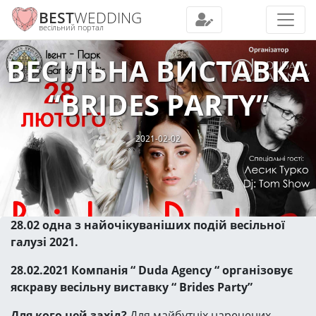
BEST
WEDDING
весільний портал
ВЕСІЛЬНА ВИСТАВКА
“BRIDES PARTY”
2021-02-02
28.02 одна з найочікуваніших подій весільної
галузі 2021.
28.02.2021 Компанія “ Duda Agency “ організовує
яскраву весільну виставку “ Brides Party”
Для кого цей захід?
Для майбутніх наречених