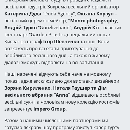
весільної індустрії. Зокрема весільний організатор
Катерина Дуда
“Duda Agency”,
Оксана Корзун
–
весільний церемонімейстр,
“Monro photography
,
Андрій Турко
“Gunzliveband”,
Андрій Кіт
- власник
Івент-парк “Garden Prostir»,спеціальний гість з
Києва- фотограф
Ігор Шевченко
та інші. Вони
розкажуть про всі етапи приготування до
особливого весільного дня , а також в живому
діалозі зможуть відповісти на всі запитання.
Наші наречені відчують себе наче на модному
показі, адже ексклюзивно для виставки дизайнери
Зоряна Кириленко, Наталя Таушер та Дім
весільного вбрання “Anna”
відшивають особливі
весільні сукні, а чоловікам нову колекцію костюмів
запрезентує
Impero Group
.
Разом з нашими численними партнерами ми
готуємо яскраву шоу програму :виступ кавер гурту