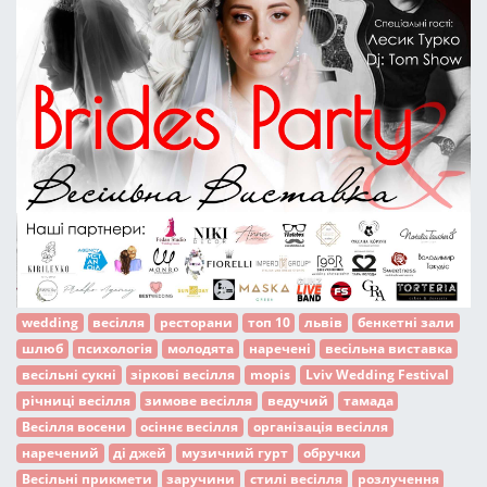
wedding
весілля
ресторани
топ 10
львів
бенкетні зали
шлюб
психологія
молодята
наречені
весільна виставка
весільні сукні
зіркові весілля
mopis
Lviv Wedding Festival
річниці весілля
зимове весілля
ведучий
тамада
Весілля восени
осіннє весілля
організація весілля
наречений
ді джей
музичний гурт
обручки
Весільні прикмети
заручини
стилі весілля
розлучення