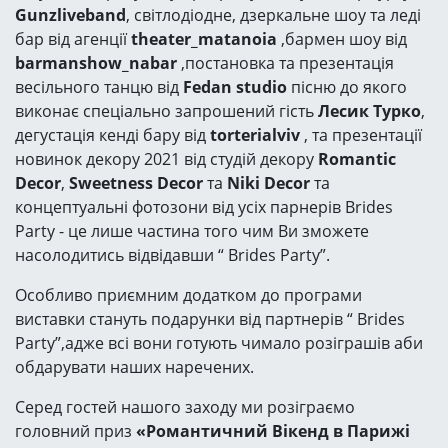
Gunzliveband
, світлодіодне, дзеркальне шоу та леді
бар від агенції
theater_matanoia
,бармен шоу від
barmanshow_nabar
,постановка та презентація
весільного танцю від
Fedan studio
пісню до якого
виконає спеціально запрошений гість
Лесик Турко
,
дегустація кенді бару від
torterialviv
, та презентації
новинок декору 2021 від студій декору
Romantic
Decor
,
Sweetness Decor
та
Niki Decor
та
концептуальні фотозони від усіх парнерів Brides
Party - це лише частина того чим Ви зможете
насолодитись відвідавши “ Brides Party”.
Особливо приємним додатком до програми
виставки стануть подарунки від партнерів “ Brides
Party”,адже всі вони готують чимало розіграшів аби
обдарувати наших наречених.
Серед гостей нашого заходу ми розіграємо
головний приз
«Романтичний Вікенд в Парижі